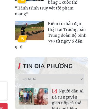
bảng C cuộc thi
“Hành trình truy vết tội phạm
mạng”
Kiểm tra bắn đạn
thật tại Trường bắn
Trung đoàn Bộ binh
5
739 từ ngày 6 đến
9-8
TIN ĐỊA PHƯƠNG
Người dân Al
Bá tự nguyện
giao nộp cá thể
ận
khỉ quý hiếm