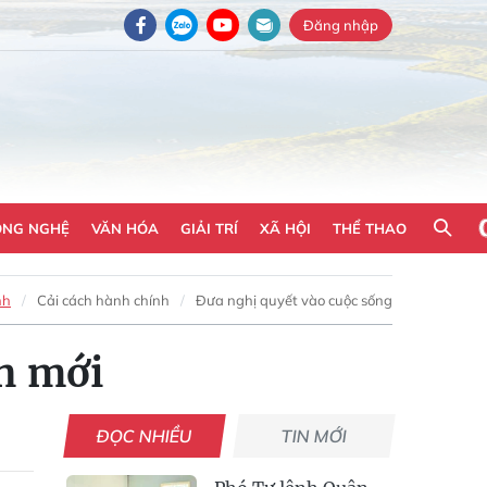
Đăng nhập
ÔNG NGHỆ
VĂN HÓA
GIẢI TRÍ
XÃ HỘI
THỂ THAO
nh
Cải cách hành chính
Đưa nghị quyết vào cuộc sống
n mới
ĐỌC NHIỀU
TIN MỚI