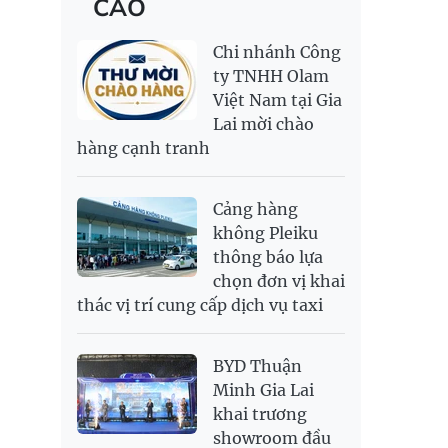
CÁO
RỒNG THĂNG
138,500,000
143,500,000
MYR
6,344.18
6,482.22
LONG 999.9
NOK
2,693.89
2,808.12
Chi nhánh Công
PNJ
138,500,000
142,000,000
RUB
300.88
333.06
ty TNHH Olam
Việt Nam tại Gia
SAR
6,949.25
7,248.34
Lai mời chào
SEK
2,700.94
2,815.47
hàng cạnh tranh
SGD
19,907.29
20,108.37
20,793.98
THB
698.74
776.38
809.3
Cảng hàng
USD
26,020
26,050
26,430
không Pleiku
thông báo lựa
chọn đơn vị khai
thác vị trí cung cấp dịch vụ taxi
BYD Thuận
Minh Gia Lai
khai trương
showroom đầu