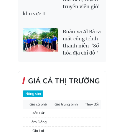
truyền viên giỏi
khu vực II
Đoàn xã Al Bá ra
mắt công trình
thanh niên "Số
hóa địa chỉ đỏ"
GIÁ CẢ THỊ TRƯỜNG
Nông sản
Giá cà phê
Giá trung bình
Thay đổi
Đắk Lắk
Lâm Đồng
Gia Lai