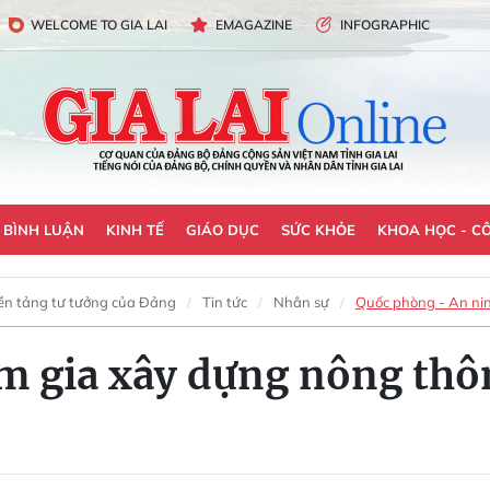
WELCOME TO GIA LAI
EMAGAZINE
INFOGRAPHIC
- BÌNH LUẬN
KINH TẾ
GIÁO DỤC
SỨC KHỎE
KHOA HỌC - C
ền tảng tư tưởng của Đảng
Tin tức
Nhân sự
Quốc phòng - An ni
m gia xây dựng nông thô