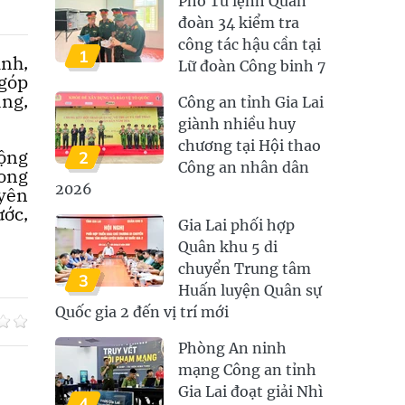
Phó Tư lệnh Quân
đoàn 34 kiểm tra
công tác hậu cần tại
1
inh,
Lữ đoàn Công binh 7
 góp
ầng,
Công an tỉnh Gia Lai
giành nhiều huy
chương tại Hội thao
động
2
Công an nhân dân
rong
2026
yên
ớc,
Gia Lai phối hợp
Quân khu 5 di
chuyển Trung tâm
3
Huấn luyện Quân sự
Quốc gia 2 đến vị trí mới
Phòng An ninh
mạng Công an tỉnh
Gia Lai đoạt giải Nhì
4