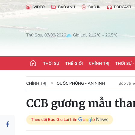
VIDEO
BÁO ẢNH
BÁO IN
PODCAST
Gia Lai, 21.2°C - 26.5°C
Thứ Sáu, 07/08/2026
THỜI SỰ
THẾ GIỚI
CHÍNH TRỊ
THỜI SỰ 
CHÍNH TRỊ
QUỐC PHÒNG - AN NINH
Bảo vệ n
CCB gương mẫu tha
Theo dõi Báo Gia Lai trên