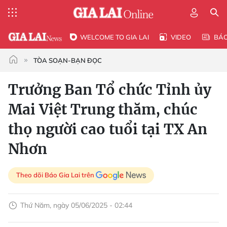
WELCOME TO GIA LAI
VIDEO
BÁ
TÒA SOẠN-BẠN ĐỌC
Trưởng Ban Tổ chức Tỉnh ủy
Mai Việt Trung thăm, chúc
thọ người cao tuổi tại TX An
Nhơn
Theo dõi Báo Gia Lai trên
Thứ Năm, ngày 05/06/2025 - 02:44