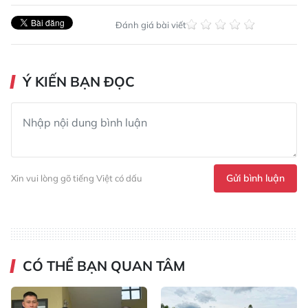
Đánh giá bài viết
Ý KIẾN BẠN ĐỌC
Gửi bình luận
Xin vui lòng gõ tiếng Việt có dấu
CÓ THỂ BẠN QUAN TÂM