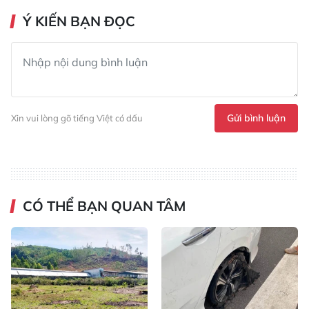
Ý KIẾN BẠN ĐỌC
Gửi bình luận
Xin vui lòng gõ tiếng Việt có dấu
CÓ THỂ BẠN QUAN TÂM