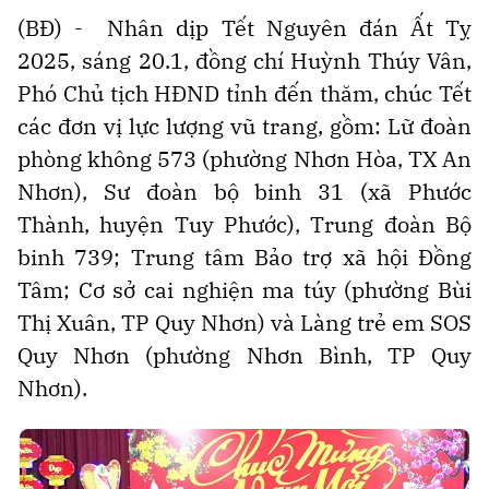
(BĐ) -
Nhân dịp Tết Nguyên đán Ất Tỵ
2025, s
áng 20.1, đồng chí Huỳnh Thúy Vân,
Phó Chủ tịch HĐND tỉnh đến thăm, chúc Tết
các đơn vị lực lượng vũ trang, gồm: Lữ đoàn
phòng không 573 (phường Nhơn Hòa, TX An
Nhơn), Sư đoàn bộ binh 31 (xã Phước
Thành, huyện Tuy Phước), Trung đoàn Bộ
binh 739; Trung tâm Bảo trợ xã hội Đồng
Tâm; Cơ sở cai nghiện ma túy (phường Bùi
Thị Xuân, TP Quy Nhơn) và Làng trẻ em SOS
Quy Nhơn (phường Nhơn Bình, TP Quy
Nhơn).