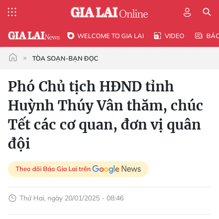
WELCOME TO GIA LAI
VIDEO
BÁ
TÒA SOẠN-BẠN ĐỌC
Phó Chủ tịch HĐND tỉnh
Huỳnh Thúy Vân thăm, chúc
Tết các cơ quan, đơn vị quân
đội
Theo dõi Báo Gia Lai trên
Thứ Hai, ngày 20/01/2025 - 08:46