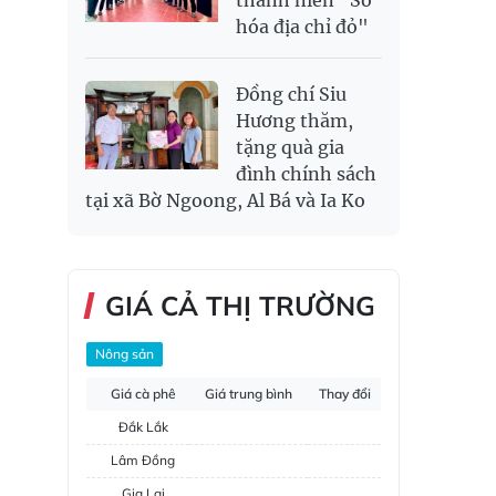
hóa địa chỉ đỏ"
Đồng chí Siu
Hương thăm,
tặng quà gia
đình chính sách
tại xã Bờ Ngoong, Al Bá và Ia Ko
GIÁ CẢ THỊ TRƯỜNG
Nông sản
Giá cà phê
Giá trung bình
Thay đổi
Đắk Lắk
Lâm Đồng
Gia Lai