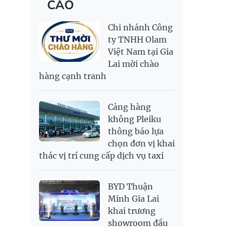
CÁO
RỒNG THĂNG
138,500,000
143,500,000
MYR
6,355.23
6,493.51
LONG 999.9
NOK
2,699.85
2,814.33
Chi nhánh Công
PNJ
139,500,000
143,100,000
RUB
308.64
341.64
ty TNHH Olam
Việt Nam tại Gia
SAR
6,952.32
7,251.54
Lai mời chào
SEK
2,712.86
2,827.89
hàng cạnh tranh
SGD
19,969.15
20,170.86
20,858.57
THB
700.54
778.38
811.39
Cảng hàng
USD
26,040
26,070
26,450
không Pleiku
thông báo lựa
chọn đơn vị khai
thác vị trí cung cấp dịch vụ taxi
BYD Thuận
Minh Gia Lai
khai trương
showroom đầu