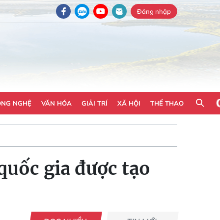
Đăng nhập
ÔNG NGHỆ
VĂN HÓA
GIẢI TRÍ
XÃ HỘI
THỂ THAO
quốc gia được tạo