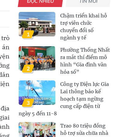
ĐỌC NHIỀU
TIN MỚI
Chậm triển khai hỗ
trợ viên chức
chuyển đổi số
1
 trò
ngành y tế
ề án
Phường Thống Nhất
uyện
ra mắt thí điểm mô
ướng
hình “Gia đình văn
2
hóa số”
 dân
iện
Công ty Điện lực Gia
Lai thông báo kế
hoạch tạm ngừng
3
cung cấp điện từ
 địa
ngày 5 đến 11-8
giai
hành
Trao 80 triệu đồng
hỗ trợ sửa chữa nhà
tăng