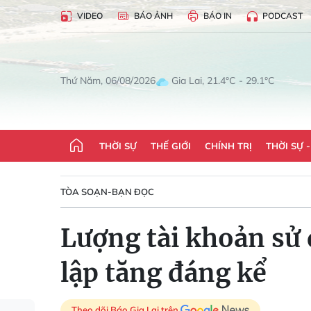
VIDEO
BÁO ẢNH
BÁO IN
PODCAST
Gia Lai, 21.4°C - 29.1°C
Thứ Năm, 06/08/2026
THỜI SỰ
THẾ GIỚI
CHÍNH TRỊ
THỜI SỰ 
TÒA SOẠN-BẠN ĐỌC
Lượng tài khoản sử 
lập tăng đáng kể
Theo dõi Báo Gia Lai trên