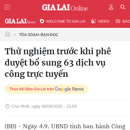
WELCOME TO GIA LAI
VIDEO
BÁ
TÒA SOẠN-BẠN ĐỌC
Thử nghiệm trước khi phê
duyệt bổ sung 63 dịch vụ
công trực tuyến
Theo dõi Báo Gia Lai trên
Chủ Nhật, ngày 06/09/2020 - 21:59
(BĐ) - Ngày 4.9, UBND tỉnh ban hành Công