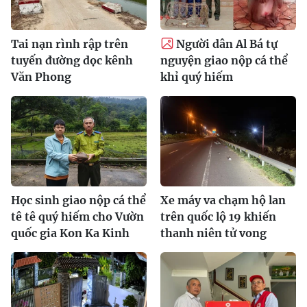
Tai nạn rình rập trên
Người dân Al Bá tự
tuyến đường dọc kênh
nguyện giao nộp cá thể
Văn Phong
khỉ quý hiếm
Học sinh giao nộp cá thể
Xe máy va chạm hộ lan
tê tê quý hiếm cho Vườn
trên quốc lộ 19 khiến
quốc gia Kon Ka Kinh
thanh niên tử vong