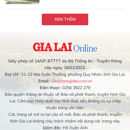
XEM THÊM
Giấy phép số 24/GP-BTTTT do Bộ Thông tin - Truyền thông
cấp ngày 16/01/2023.
Địa chỉ :
21-23 Mai Xuân Thưởng, phường Quy Nhơn, tỉnh Gia Lai.
Email :
Glo@baogialai.com.vn
Điện thoại :
0256 3822 279
Bản quyền thông tin thuộc về Báo và phát thanh, truyền hình Gia
Lai. Cấm sao chép dưới mọi hình thức nếu không có sự chấp
thuận bằng văn bản.
Các trang sẽ mở ra tại cửa sổ mới. Báo và phát thanh, truyền
hình Gia Lai không chịu trách nhiệm nội dung các trang này.
Giám đốc:
Hồ Xuân Ánh