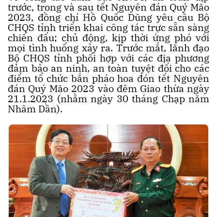
trước, trong và sau tết Nguyên đán Quý Mão
2023, đồng chí Hồ Quốc Dũng yêu cầu Bộ
CHQS tỉnh triển khai công tác trực sẵn sàng
chiến đấu; chủ động, kịp thời ứng phó với
mọi tình huống xảy ra. Trước mắt, lãnh đạo
Bộ CHQS tỉnh phối hợp với các địa phương
đảm bảo an ninh, an toàn tuyệt đối cho các
điểm tổ chức bắn pháo hoa đón tết Nguyên
đán Quý Mão 2023 vào đêm Giao thừa ngày
21.1.2023 (nhằm ngày 30 tháng Chạp năm
Nhâm Dần).