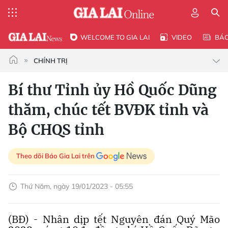
WELCOME TO GIA LAI
VIDEO
BÁ
CHÍNH TRỊ
Bí thư Tỉnh ủy Hồ Quốc Dũng
thăm, chúc tết BVĐK tỉnh và
Bộ CHQS tỉnh
Theo dõi Báo Gia Lai trên
Thứ Năm, ngày 19/01/2023 - 05:55
(BĐ) - Nhân dịp tết Nguyên đán Quý Mão