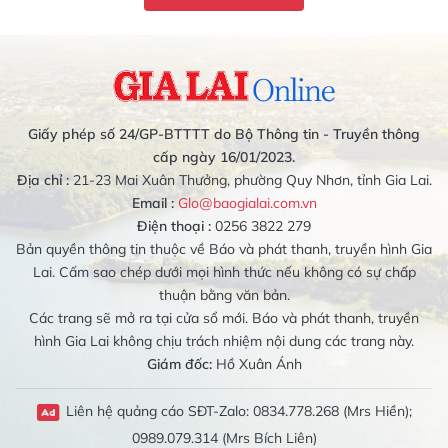
Giấy phép số 24/GP-BTTTT do Bộ Thông tin - Truyền thông
cấp ngày 16/01/2023.
Địa chỉ :
21-23 Mai Xuân Thưởng, phường Quy Nhơn, tỉnh Gia Lai.
Email :
Glo@baogialai.com.vn
Điện thoại :
0256 3822 279
Bản quyền thông tin thuộc về Báo và phát thanh, truyền hình Gia
Lai. Cấm sao chép dưới mọi hình thức nếu không có sự chấp
thuận bằng văn bản.
Các trang sẽ mở ra tại cửa sổ mới. Báo và phát thanh, truyền
hình Gia Lai không chịu trách nhiệm nội dung các trang này.
Giám đốc:
Hồ Xuân Ánh
Liên hệ quảng cáo SĐT-Zalo: 0834.778.268 (Mrs Hiền);
0989.079.314 (Mrs Bích Liên)