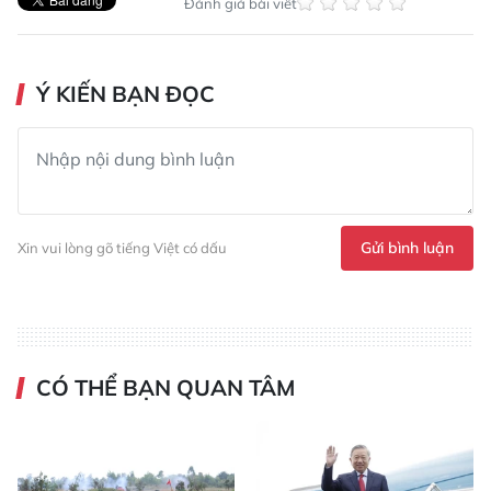
Đánh giá bài viết
Ý KIẾN BẠN ĐỌC
Gửi bình luận
Xin vui lòng gõ tiếng Việt có dấu
CÓ THỂ BẠN QUAN TÂM