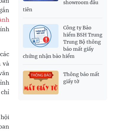
hoàn
showroom đầu
 gắn
tiên
hành
Công ty Bảo
hính
hiểm BSH Trung
Trung Bộ thông
báo mất giấy
 các
chứng nhận bảo hiểm
h và
 văn
Thông báo mất
tỉnh
giấy tờ
 chỉ
 hội
ban