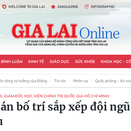
WELCOME TO GIA LAI
EMAGAZINE
INFOGRAPHIC
- BÌNH LUẬN
KINH TẾ
GIÁO DỤC
SỨC KHỎE
KHOA HỌC - C
ền tảng tư tưởng của Đảng
Tin tức
Nhân sự
Quốc phòng - An ni
 GIÁM ĐỐC HỌC VIỆN CHÍNH TRỊ QUỐC GIA HỒ CHÍ MINH:
n bố trí sắp xếp đội ngũ
u