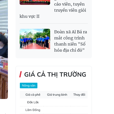
cáo viên, tuyên
truyền viên giỏi
khu vực II
Đoàn xã Al Bá ra
mắt công trình
thanh niên "Số
hóa địa chỉ đỏ"
GIÁ CẢ THỊ TRƯỜNG
Nông sản
Giá cà phê
Giá trung bình
Thay đổi
Đắk Lắk
Lâm Đồng