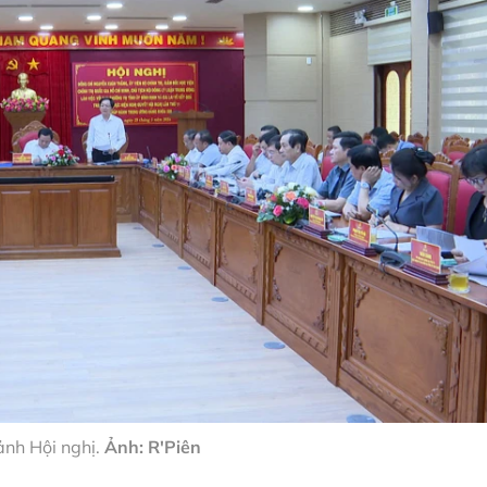
nh Hội nghị.
Ảnh: R'Piên