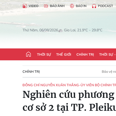
VIDEO
BÁO ẢNH
BÁO IN
PODCAST
Gia Lai, 21.9°C - 29.8°C
Thứ Năm, 06/08/2026
THỜI SỰ
THẾ GIỚI
CHÍNH TRỊ
THỜI SỰ 
CHÍNH TRỊ
Bảo vệ n
ĐỒNG CHÍ NGUYỄN XUÂN THẮNG-ỦY VIÊN BỘ CHÍNH TRỊ,
Nghiên cứu phương á
cơ sở 2 tại TP. Pleik