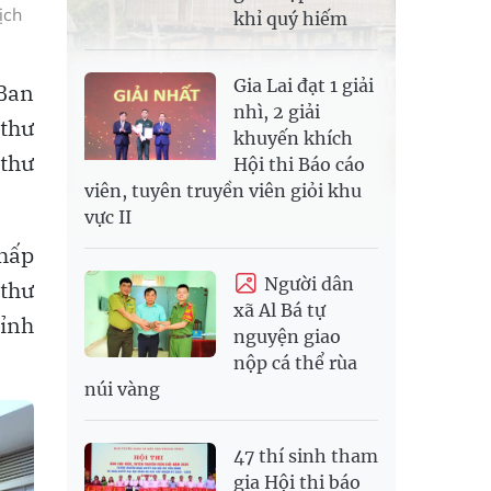
ịch
khỉ quý hiếm
Gia Lai đạt 1 giải
 Ban
nhì, 2 giải
 thư
khuyến khích
thư
Hội thi Báo cáo
viên, tuyên truyền viên giỏi khu
vực II
Chấp
Người dân
 thư
xã Al Bá tự
Tỉnh
nguyện giao
nộp cá thể rùa
núi vàng
47 thí sinh tham
gia Hội thi báo