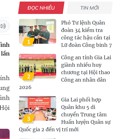
ĐỌC NHIỀU
TIN MỚI
Phó Tư lệnh Quân
đoàn 34 kiểm tra
công tác hậu cần tại
1
Bình
Lữ đoàn Công binh 7
 lần
Công an tỉnh Gia Lai
giành nhiều huy
chương tại Hội thao
2
hính
Công an nhân dân
rung
2026
Bình
Gia Lai phối hợp
 Hội
Quân khu 5 di
chuyển Trung tâm
3
Huấn luyện Quân sự
Quốc gia 2 đến vị trí mới