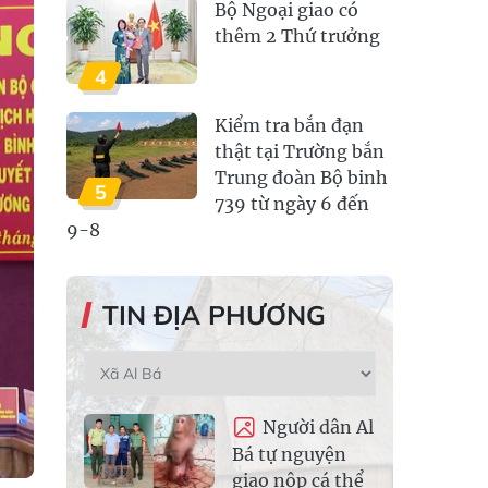
Bộ Ngoại giao có
thêm 2 Thứ trưởng
4
Kiểm tra bắn đạn
thật tại Trường bắn
Trung đoàn Bộ binh
5
739 từ ngày 6 đến
9-8
TIN ĐỊA PHƯƠNG
Người dân Al
Bá tự nguyện
giao nộp cá thể