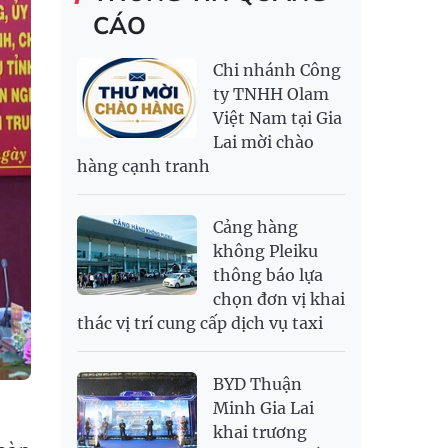
TRANG SỨC VÀNG
CÁO
RỒNG THĂNG
138,500,000
143,500,000
MYR
6,349.52
6,487.68
LONG 999.9
NOK
2,696.08
2,810.41
Chi nhánh Công
PNJ
138,500,000
142,500,000
RUB
307.79
340.71
ty TNHH Olam
Việt Nam tại Gia
SAR
6,944.19
7,243.07
Lai mời chào
SEK
2,709.1
2,823.98
hàng cạnh tranh
SGD
19,929.2
20,130.51
20,816.88
THB
699.53
777.26
810.22
Cảng hàng
USD
26,010
26,040
26,420
không Pleiku
thông báo lựa
chọn đơn vị khai
thác vị trí cung cấp dịch vụ taxi
BYD Thuận
Minh Gia Lai
khai trương