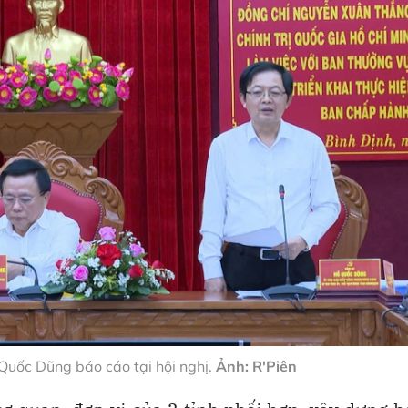
 Quốc Dũng báo cáo tại hội nghị.
Ảnh: R'Piên