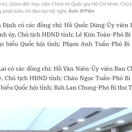
rị, Giám đốc Học viện Chính trị Quốc gia Hồ Chí Minh, Chủ t
 phát biểu chỉ đạo tại hội nghị.
Ảnh: R'Piên
h Định có các đồng chí: Hồ Quốc Dũng-Ủy viên
nh ủy, Chủ tịch HĐND tỉnh; Lê Kim Toàn-Phó Bí
ại biểu Quốc hội tỉnh; Phạm Anh Tuấn-Phó Bí 
 Lai có các đồng chí: Hồ Văn Niên-Ủy viên Ban 
y, Chủ tịch HĐND tỉnh; Châu Ngọc Tuấn-Phó Bí
 biểu Quốc hội tỉnh; Rah Lan Chung-Phó Bí thư 