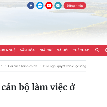
Đăng nhập
ÔNG NGHỆ
VĂN HÓA
GIẢI TRÍ
XÃ HỘI
THỂ THAO
nh
Cải cách hành chính
Đưa nghị quyết vào cuộc sống
 cán bộ làm việc ở