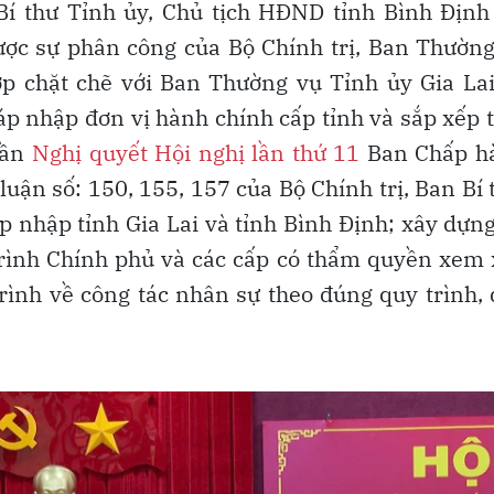
 Bí thư Tỉnh ủy, Chủ tịch HĐND tỉnh Bình Địn
ược sự phân công của Bộ Chính trị, Ban Thườn
ợp chặt chẽ với Ban Thường vụ Tỉnh ủy Gia La
sáp nhập đơn vị hành chính cấp tỉnh và sắp xếp 
hần
Nghị quyết Hội nghị lần thứ 11
Ban Chấp h
uận số: 150, 155, 157 của Bộ Chính trị, Ban Bí 
p nhập tỉnh Gia Lai và tỉnh Bình Định; xây dựn
trình Chính phủ và các cấp có thẩm quyền xem 
trình về công tác nhân sự theo đúng quy trình,